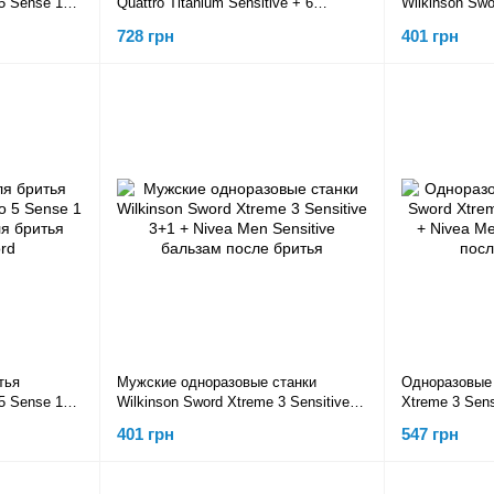
 5 Sense 1
Quattro Titanium Sensitive + 6
Wilkinson Swo
nsitive
картриджей + Nivea Men Sensitive
3+1 + Nivea M
728 грн
401 грн
Cooling
бальзам
тья
Мужские одноразовые станки
Одноразовые 
 5 Sense 1
Wilkinson Sword Xtreme 3 Sensitive
Xtreme 3 Sensi
ритья
3+1 + Nivea Men Sensitive бальзам
Men Sensitiv
401 грн
547 грн
после бритья
100г