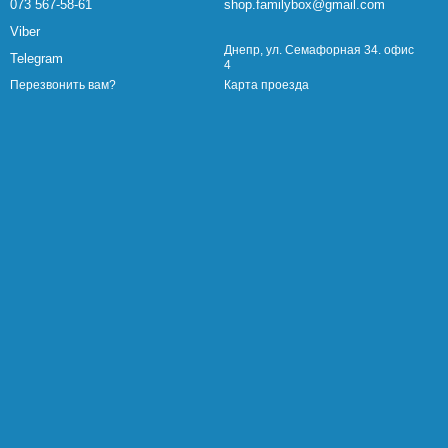
073 567-58-61
shop.familybox@gmail.com
Viber
Днепр, ул. Семафорная 34. офис
Telegram
4
Карта проезда
Перезвонить вам?