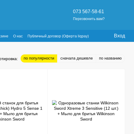
073 567-58-61
Перезвонить вам?
Вход
азине
О нас
Публичный договор (Оферта liqpay)
по популярности
сначала дешевле
по названию
ртировка: