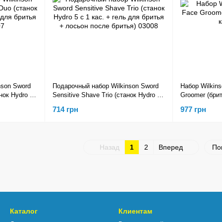
nson Sword
Подарочный набор Wilkinson Sword
Набор Wilkin
нок Hydro 5
Sensitive Shave Trio (станок Hydro 5
Groomer (бри
ья 200 мл)
с 1 кас. + гель для бритья + лосьон
картриджи)
714 грн
977 грн
после бритья) 03008
Назад
1
2
Вперед
По
Каталог
Клиентам