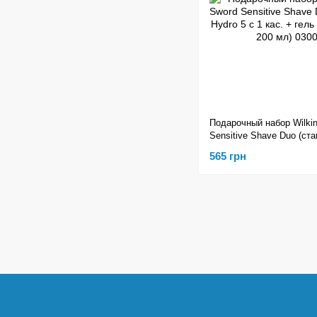
Подарочный набор Wilki
Sensitive Shave Duo (ста
с 1 кас. + гель для брит
565 грн
03007