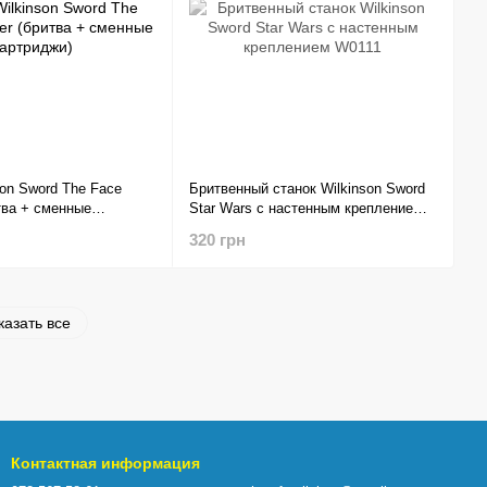
son Sword The Face
Бритвенный станок Wilkinson Sword
тва + сменные
Star Wars с настенным креплением
W0111
320 грн
казать все
Контактная информация