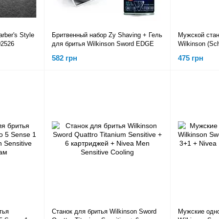
rber's Style
Бритвенный набор Zy Shaving + Гель
Мужской стан
02526
для бритья Wilkinson Sword EDGE
Wilkinson (Sc
картридж + М
582 грн
475 грн
Wilkinson Swo
тья
Станок для бритья Wilkinson Sword
Мужские одно