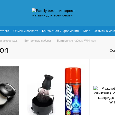
ставка
Обмен и возврат
Контактная информация
Блог
Отзывы о маг
 и аксессуары
Бритвенные наборы
Бритвенные наборы Wilkinson
son
Со