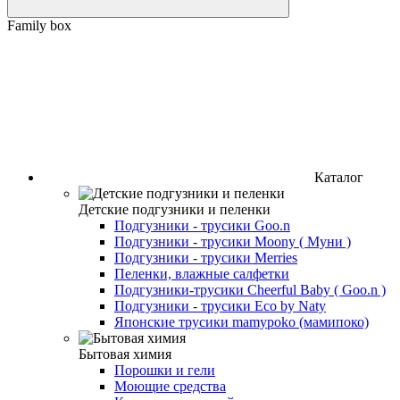
Family box
Каталог
Детские подгузники и пеленки
Подгузники - трусики Goo.n
Подгузники - трусики Moony ( Муни )
Подгузники - трусики Merries
Пеленки, влажные салфетки
Подгузники-трусики Cheerful Baby ( Goo.n )
Подгузники - трусики Eco by Naty
Японские трусики mamypoko (мамипоко)
Бытовая химия
Порошки и гели
Моющие средства