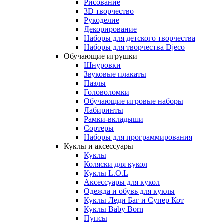
Рисование
3D творчество
Рукоделие
Декорирование
Наборы для детского творчества
Наборы для творчества Djeco
Обучающие игрушки
Шнуровки
Звуковые плакаты
Пазлы
Головоломки
Обучающие игровые наборы
Лабиринты
Рамки-вкладыши
Сортеры
Наборы для программирования
Куклы и аксессуары
Куклы
Коляски для кукол
Куклы L.O.L
Аксессуары для кукол
Одежда и обувь для куклы
Куклы Леди Баг и Супер Кот
Куклы Baby Born
Пупсы