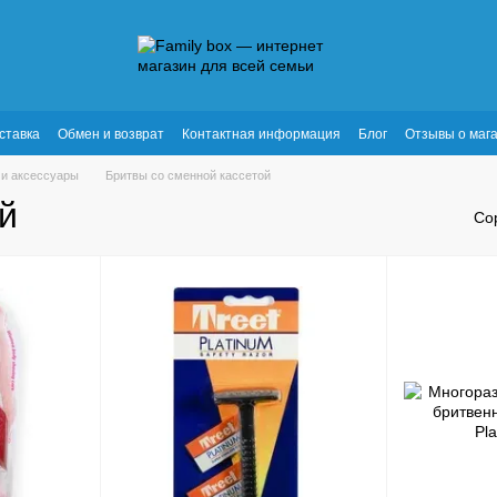
ставка
Обмен и возврат
Контактная информация
Блог
Отзывы о маг
 и аксессуары
Бритвы со сменной кассетой
й
Со