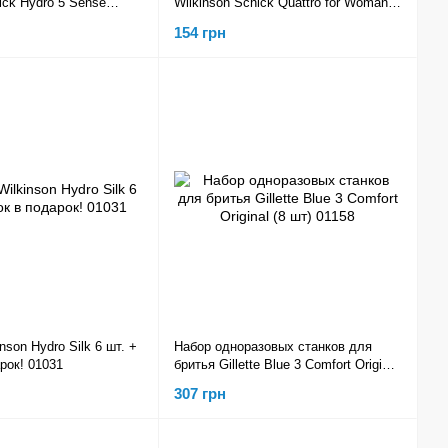
ick Hydro 5 Sense
Wilkinson Schick Quattro for Woman
igt 1 картридж SC0011
Beauty Edition 01102
154 грн
nson Hydro Silk 6 шт. +
Набор одноразовых станков для
рок! 01031
бритья Gillette Blue 3 Comfort Original
(8 шт) 01158
307 грн