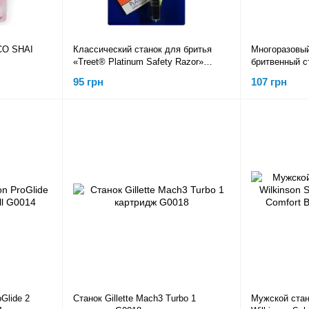
CO SHAI
Классический станок для бритья
Многоразовы
«Treet® Platinum Safety Razor»
бритвенный ст
T0013
T0014
95 грн
107 грн
oGlide 2
Станок Gillette Mach3 Turbo 1
Мужской стан