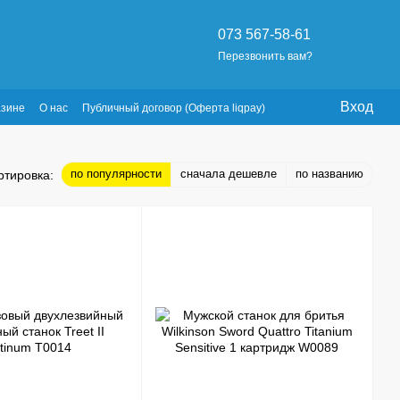
073 567-58-61
Перезвонить вам?
Вход
азине
О нас
Публичный договор (Оферта liqpay)
по популярности
сначала дешевле
по названию
ртировка: