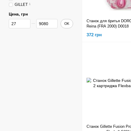
GILLET
1
Цена, грн
Станок для бритья DOR
От Цена, грн
До Цена, грн
OK
Reina (FRA 2000) D0018
372 грн
Станок Gillette Fusion Pr