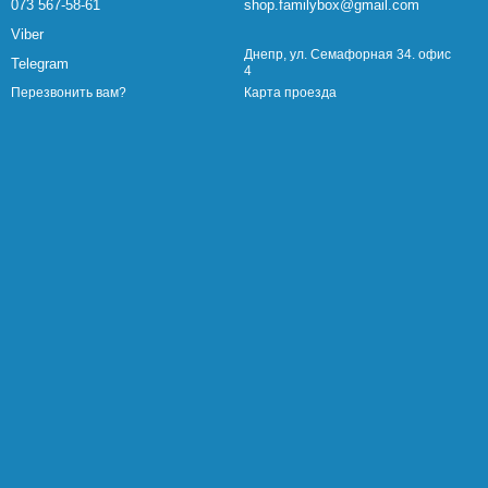
073 567-58-61
shop.familybox@gmail.com
Viber
Днепр, ул. Семафорная 34. офис
Telegram
4
Карта проезда
Перезвонить вам?