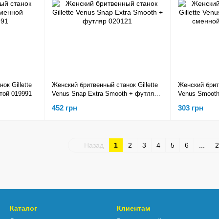
ок Gillette
Женский бритвенный станок Gillette
Женский бритв
той 019991
Venus Snap Extra Smooth + футляр
Venus Smooth
020121
кассетой 020
452 грн
303 грн
Назад
1
2
3
4
5
6
...
2
Каталог
Клиентам