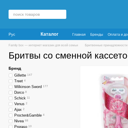
Перейти к основному контенту
Каталог
Рус
Главная
Бренды
Оплата и до
Family box — интернет магазин для всей семьи
Бритвенные принадлежности
Бритвы со сменной кассето
Бренд
Gillette
147
Treet
4
Wilkinson Sword
177
Dorco
8
Schick
11
Venus
2
Ajax
2
Procter&Gamble
4
Nivea
68
Proraso
10