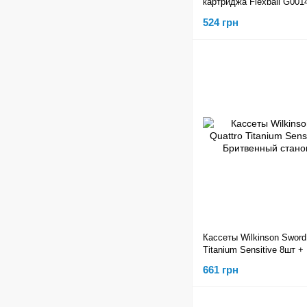
картриджа Flexball G001
524 грн
Кассеты Wilkinson Sword
Titanium Sensitive 8шт 
станок 01104
661 грн