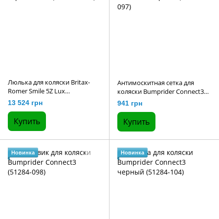
Люлька для коляски Britax-
Антимоскитная сетка для
Romer Smile 5Z Lux
коляски Bumprider Connect3
коричневый (2000040858)
черный (51284-097)
13 524 грн
941 грн
Купить
Купить
Новинка
Новинка