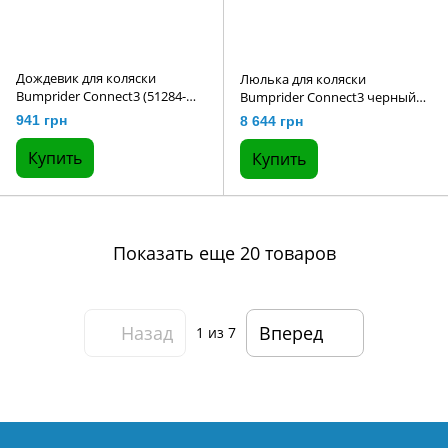
Дождевик для коляски
Люлька для коляски
Bumprider Connect3 (51284-
Bumprider Connect3 черный
098)
(51284-104)
941 грн
8 644 грн
Купить
Купить
Показать еще 20 товаров
Назад
Вперед
1
из 7