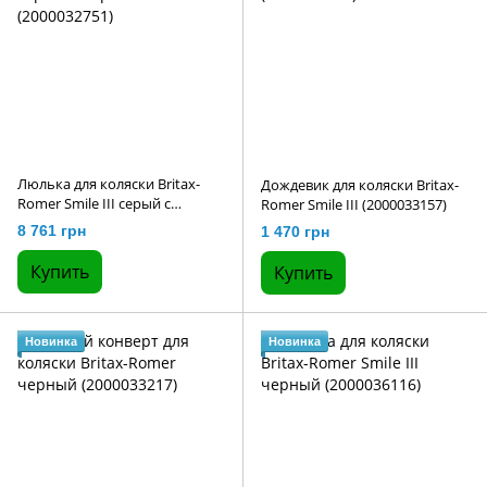
Люлька для коляски Britax-
Дождевик для коляски Britax-
Romer Smile III серый с
Romer Smile III (2000033157)
черным (2000032751)
8 761 грн
1 470 грн
Купить
Купить
Новинка
Новинка