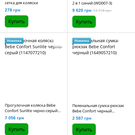
сетка для коляски
2 в 1 синий (WD007-3)
278 грн
9 620 грн
13 718 грн
Купить
Купить
Новинка
Новинка
Прогулочная коляска Bebe
Пеленальная сумка-рюкзак
Confort Sunlite черно-серый
Bebe Confort черный
(1147077210)
(1649057210)
7 056 грн
2 587 грн
Купить
Купить