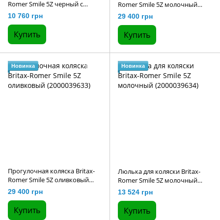
Romer Smile 5Z черный с
Romer Smile 5Z молочный
коричневой ручкой
(2000039632)
10 760 грн
29 400 грн
(2000037995)
Купить
Купить
Новинка
Новинка
Прогулочная коляска Britax-
Люлька для коляски Britax-
Romer Smile 5Z оливковый
Romer Smile 5Z молочный
(2000039633)
(2000039634)
29 400 грн
13 524 грн
Купить
Купить