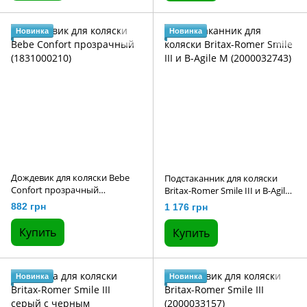
Новинка
Новинка
Дождевик для коляски Bebe
Подстаканник для коляски
Confort прозрачный
Britax-Romer Smile III и B-Agile
(1831000210)
M (2000032743)
882 грн
1 176 грн
Купить
Купить
Новинка
Новинка