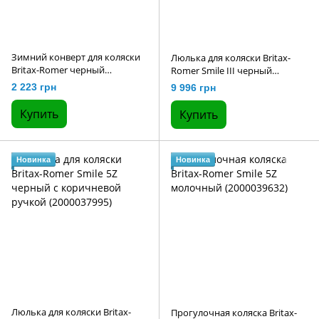
Зимний конверт для коляски
Люлька для коляски Britax-
Britax-Romer черный
Romer Smile III черный
(2000033217)
(2000036116)
2 223 грн
9 996 грн
Купить
Купить
Новинка
Новинка
Люлька для коляски Britax-
Прогулочная коляска Britax-