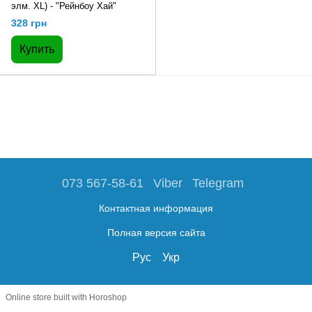
элм. XL) - "Рейнбоу Хай"
328 грн
Купить
073 567-58-61
Viber
Telegram
Контактная информация
Полная версия сайта
Рус
Укр
Online store built with Horoshop