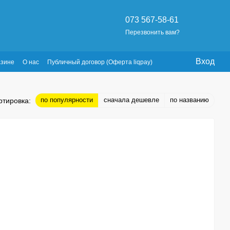
073 567-58-61
Перезвонить вам?
Вход
азине
О нас
Публичный договор (Оферта liqpay)
по популярности
сначала дешевле
по названию
ртировка: