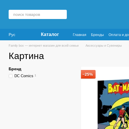
Перейти к основному контенту
Каталог
Рус
Главная
Бренды
Оплата и до
Family box — интернет магазин для всей семьи
Аксессуары и Сувениры
Картина
Бренд
−25%
DC Comics
1